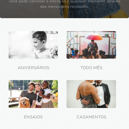
você pode cancelar a inscrição a qualquer momento através
das mensagens recebidas.
ANIVERSÁRIOS
TODO MÊS
ENSAIOS
CASAMENTOS