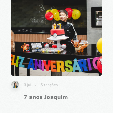
3 jul
5
reações
7 anos Joaquim