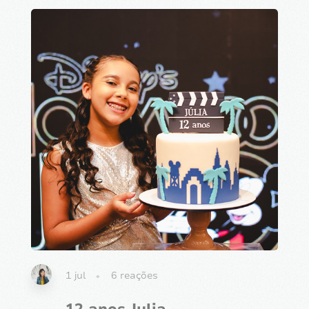
1 jul
6
reações
12 anos Julia