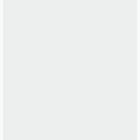
LUVA para álbum livro
R$
150,00