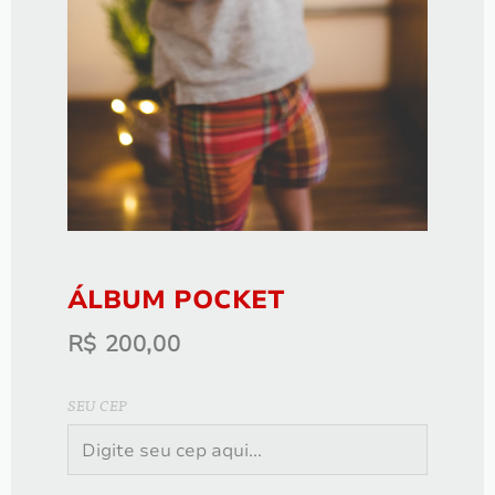
ÁLBUM LIVRO 20x25 com 60 fotos
R$
1.200,00
ÁLBUM POCKET
R$
200,00
SEU CEP