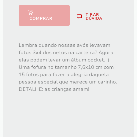
TIRAR
FOTOLIVRO 29x20 com 50 fotos
COMPRAR
DÚVIDA
R$
500,00
Lembra quando nossas avós levavam
fotos 3x4 dos netos na carteira? Agora
elas podem levar um álbum pocket. :)
Uma fofura no tamanho 7,6x10 cm com
15 fotos para fazer a alegria daquela
pessoa especial que merece um carinho.
DETALHE: as crianças amam!