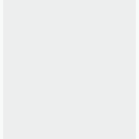
LUVA para álbum livro
R$
150,00